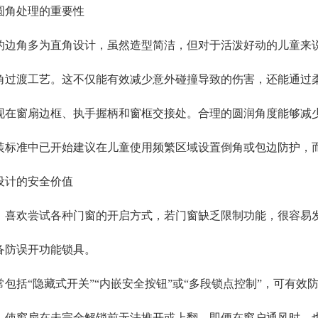
角处理的重要性
角多为直角设计，虽然造型简洁，但对于活泼好动的儿童来说
角过渡工艺。这不仅能有效减少意外碰撞导致的伤害，还能通过
窗扇边框、执手握柄和窗框交接处。合理的圆润角度能够减少
装标准中已开始建议在儿童使用频繁区域设置倒角或包边防护，
计的安全价值
欢尝试各种门窗的开启方式，若门窗缺乏限制功能，很容易发
备防误开功能锁具。
括“隐藏式开关”“内嵌安全按钮”或“多段锁点控制”，可有效
，使窗扇在未完全解锁前无法推开或上翻。即便在窗户通风时，