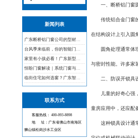
一、断桥铝门窗圆
传统铝合金门窗的边
新闻列表
在结构设计上引入圆
广东断桥铝门窗公司的型材壁厚，
圆角处理通常体现在
台风季来临前，你的智能门窗需要
家里有小孩必看！广东新型门窗的
与密封性能。许多家
恒盼门窗解读｜系统门窗与普通门
临街住宅如何选窗？广东智能门窗
二、防误开锁具设
儿童的好奇心强，喜
联系方式
童房应用中，还应配
客服热线： 400-093-8898
地 址：广东省佛山市南海区
这种锁具设计通常包
狮山镇松岗沙水工业区
定位或机械联动设计